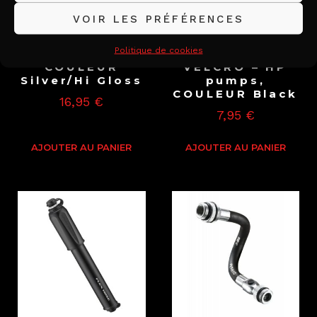
VOIR LES PRÉFÉRENCES
Politique de cookies
Prolongateur,
SUPPORT
COULEUR
VELCRO – HP
Silver/Hi Gloss
pumps,
COULEUR Black
16,95
€
7,95
€
AJOUTER AU PANIER
AJOUTER AU PANIER