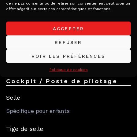
–
de ne pas consentir ou de retirer son consentement peut avoir un
effet négatif sur certaines caractéristiques et fonctions.
Jantes
ACCEPTER
Aluminium
REFUSER
Pneus
VOIR LES PRÉFÉRENCES
12″ mixte
Politique de cookies
Cockpit / Poste de pilotage
Selle
Spécifique pour enfants
Tige de selle