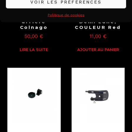
VOIR LES PRÉFÉRENCES
Patte de
Adaptateur
Politique de cookies
dérailleur
fourche Pivot
arrière
Demi Lune,
Colnago
COULEUR Red
50,00
€
11,00
€
LIRE LA SUITE
AJOUTER AU PANIER