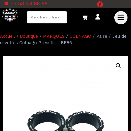
05 53 48 66 68
Accueil
/
Boutique
/
MARQUES
/
COLNAGO
/ Paire / Jeu de
cuvettes Colnago Pressfit – BB86