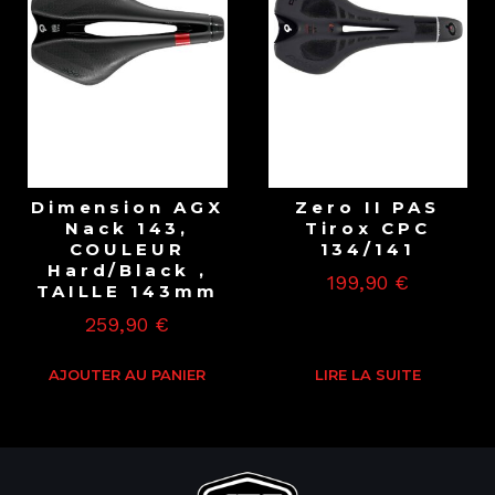
Dimension AGX
Zero II PAS
Nack 143,
Tirox CPC
COULEUR
134/141
Hard/Black ,
199,90
€
TAILLE 143mm
259,90
€
AJOUTER AU PANIER
LIRE LA SUITE