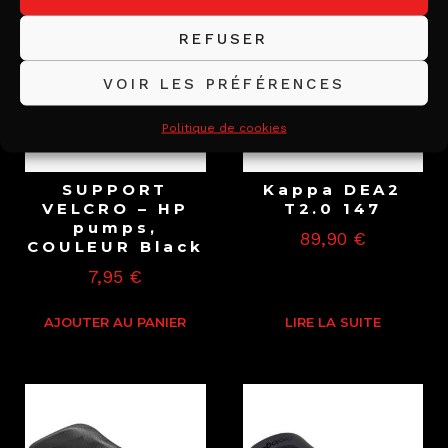
REFUSER
VOIR LES PRÉFÉRENCES
Politique de cookies
SUPPORT
Kappa DEA2
VELCRO – HP
T2.0 147
pumps,
89,90
€
COULEUR Black
7,95
€
AJOUTER AU PANIER
LIRE LA SUITE