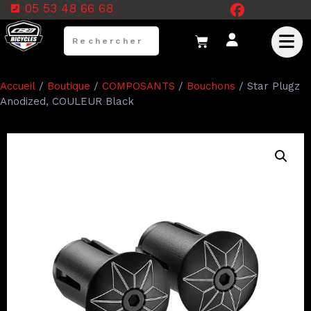
05 53 48 66 68
Accueil
/
Boutique
/
COMPOSANTS
/
Bouchons
/ Star Plugz
Anodized, COULEUR Black