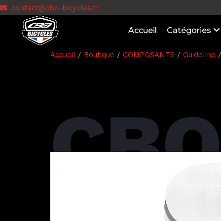
contact@cbo-bicycles.fr
Accueil
Catégories
Accueil
/
Boutique
/
COMPOSANTS
/
Guidoline
/
CBO