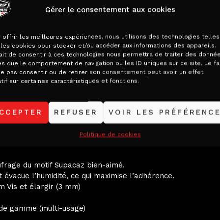
Gérer le consentement aux cookies
 offrir les meilleures expériences, nous utilisons des technologies telles
les cookies pour stocker et/ou accéder aux informations des appareils.
ait de consentir à ces technologies nous permettra de traiter des donné
es que le comportement de navigation ou les ID uniques sur ce site. Le fa
m (anodisé)
e pas consentir ou de retirer son consentement peut avoir un effet
tif sur certaines caractéristiques et fonctions.
 de gamme
sation de main souple supérieure avec des performances dur
e collant dans des conditions humides.
CCEPTER
REFUSER
VOIR LES PRÉFÉRENC
à la sueur.
 exclusif qui maximise l’amortissement grâce à une nano qu
Politique de cookies
éliorent considérablement la maniabilité du vélo dans les vi
frage du motif Supacaz bien-aimé.
 évacue l’humidité, ce qui maximise l’adhérence.
 Vis et élargir (3 mm)
 de gamme (multi-usage)