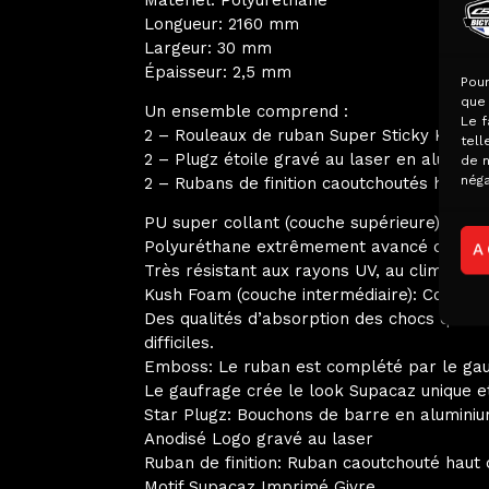
Longueur: 2160 mm
Largeur: 30 mm
Épaisseur: 2,5 mm
Pour
que 
Un ensemble comprend :
Le f
2 – Rouleaux de ruban Super Sticky Kush
tell
2 – Plugz étoile gravé au laser en aluminiu
de n
néga
2 – Rubans de finition caoutchoutés haut
PU super collant (couche supérieure): Sen
Polyuréthane extrêmement avancé qui rest
A
Très résistant aux rayons UV, au climat et 
Kush Foam (couche intermédiaire): Composé
Des qualités d’absorption des chocs qui am
difficiles.
Emboss: Le ruban est complété par le gau
Le gaufrage crée le look Supacaz unique et
Star Plugz: Bouchons de barre en aluminium
Anodisé Logo gravé au laser
Ruban de finition: Ruban caoutchouté haut
Motif Supacaz Imprimé Givre