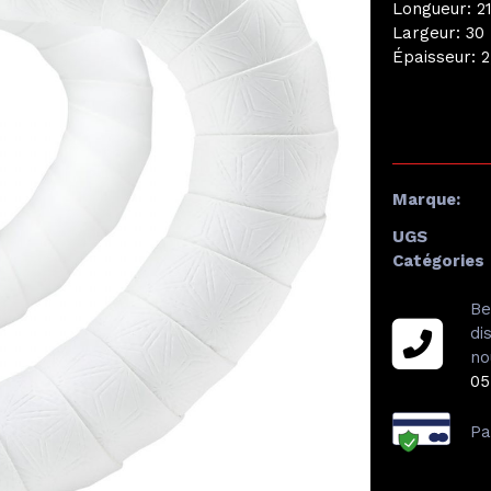
Longueur: 
Largeur: 3
Épaisseur: 
Marque:
UGS
Catégories
Be
di
no
05
Pa