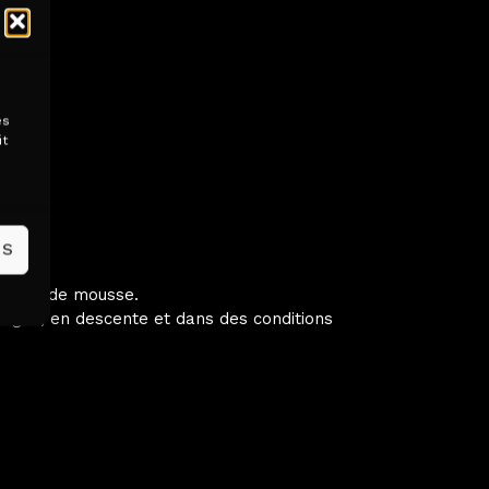
es
it
ables.
ES
antité de mousse.
rages, en descente et dans des conditions