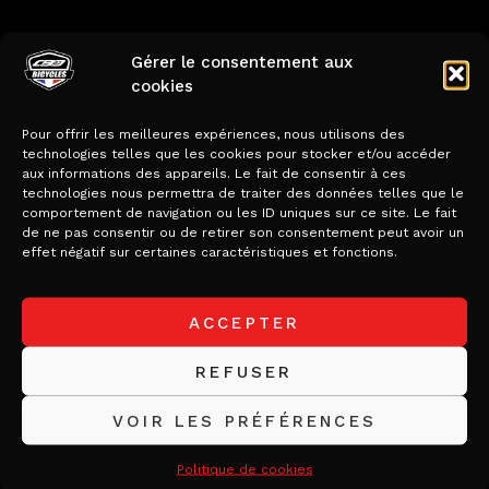
Produits
Gérer le consentement aux
cookies
similaires
Pour offrir les meilleures expériences, nous utilisons des
technologies telles que les cookies pour stocker et/ou accéder
aux informations des appareils. Le fait de consentir à ces
technologies nous permettra de traiter des données telles que le
comportement de navigation ou les ID uniques sur ce site. Le fait
de ne pas consentir ou de retirer son consentement peut avoir un
effet négatif sur certaines caractéristiques et fonctions.
ACCEPTER
REFUSER
VOIR LES PRÉFÉRENCES
RS 351 + ZR
SK 415/180,
Politique de cookies
355, COULEUR
COULEUR Black