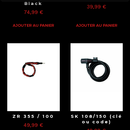
Black
39,99
€
74,99
€
AJOUTER AU PANIER
AJOUTER AU PANIER
ZR 355 / 100
SK 108/150 (clé
ou code)
49,99
€