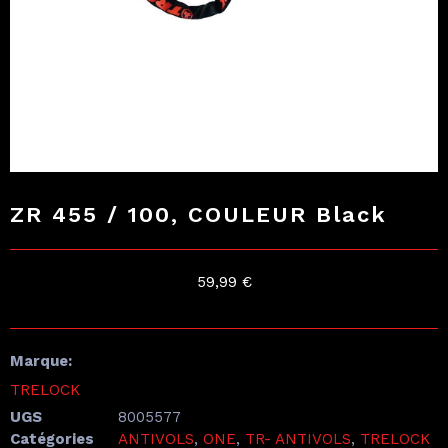
ZR 455 / 100, COULEUR Black
59,99
€
Marque:
TRELOCK
UGS
8005577
Catégories
ANTIVOLS
,
ONE
,
TR- ANTIVOLS
,
TRELOCK