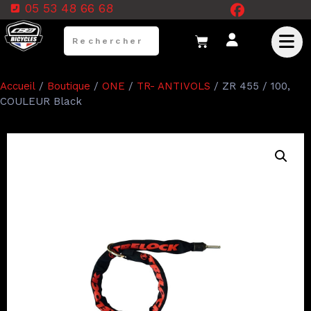
05 53 48 66 68
Accueil
/
Boutique
/
ONE
/
TR- ANTIVOLS
/ ZR 455 / 100,
COULEUR Black